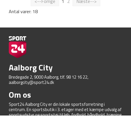
<--Forrige
1
2
Næste-->
Antal varer: 18
Aalborg City
Bredegade 2, 9000 Aalborg, tlf. 98 12 16 22,
aalborgcity@sport24.dk
Om os
Sport24 Aalborg City er din lokale sportsforretning i
centrum. En sportsbutik i 3. etager med et kæmpe udvalg af
sportsudstyr og sportstøj til løb, fodbold, håndbold, træning,
cykling, outdoor og meget mere!