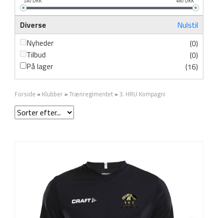
140
DKK
480
DKK
Diverse
Nulstil
Nyheder
(0)
Tilbud
(0)
På lager
(16)
Forside
»
Klubber
»
Trænregimentet
»
3. HRU Kompagni