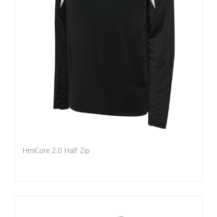
HmlCore 2.0 Half Zip