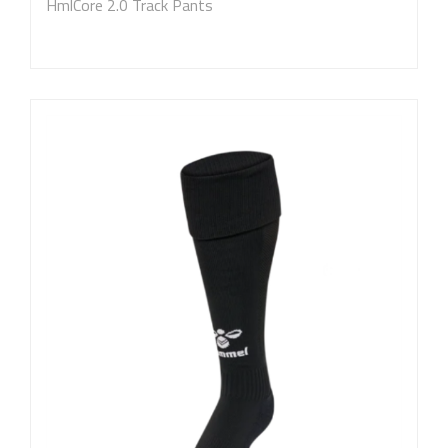
HmlCore 2.0 Track Pants