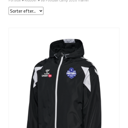
Forside
»
Klubber
»
VB Football Camp 2026 Træner