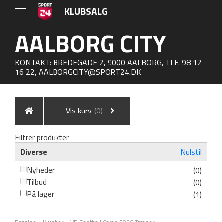
KLUBSALG
AALBORG CITY
KONTAKT: BREDEGADE 2, 9000 AALBORG, TLF. 98 12
16 22,
AALBORGCITY@SPORT24.DK
Vis kurv
(0)
Filtrer produkter
Diverse
Nulstil
Nyheder
(0)
Tilbud
(0)
På lager
(1)