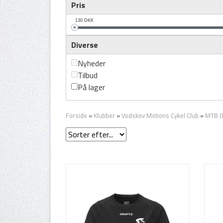
Pris
130
DKK
Diverse
Nyheder
Tilbud
På lager
Forside
»
Klubber
»
Vodskov Motions Cykel Club
»
MTB (