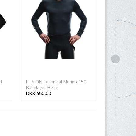
et
FUSION Technical Merino 150
Baselayer Herre
DKK 450,00