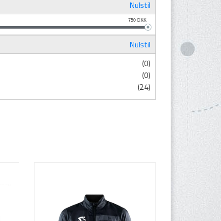
Nulstil
750
DKK
Nulstil
(0)
(0)
(24)