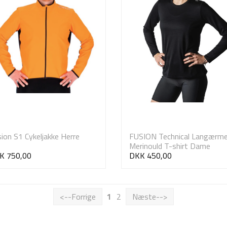
ion S1 Cykeljakke Herre
FUSION Technical Langærm
Merinould T-shirt Dame
K 750,00
DKK 450,00
<--Forrige
1
2
Næste-->