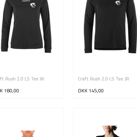
ft Rush 2.0 LS Tee W
Craft Rush 2.0 LS Tee JR
K 180,00
DKK 145,00