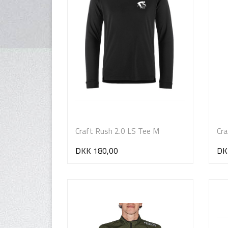
Craft Rush 2.0 LS Tee M
Cra
DKK 180,00
DK