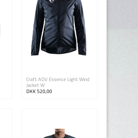
Craft ADV Essence Light Wind
Jacket W
DKK 520,00