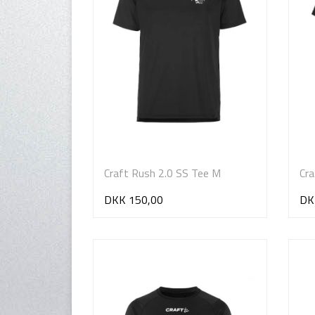
Craft Rush 2.0 SS Tee M
Cra
DKK 150,00
DK