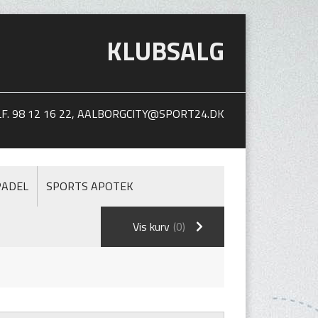
KLUBSALG
. 98 12 16 22,
AALBORGCITY@SPORT24.DK
PADEL
SPORTS APOTEK
Vis kurv
(0)