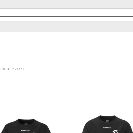
B&U + Voksen)