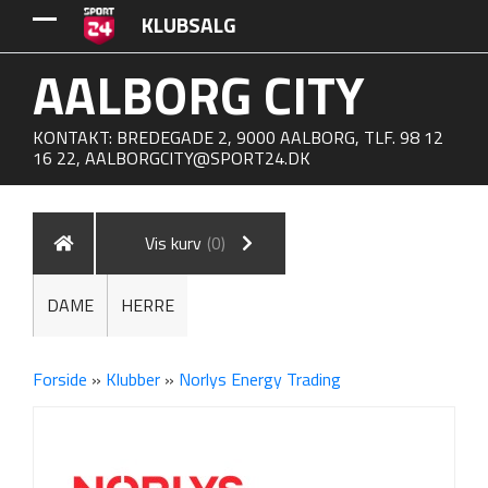
KLUBSALG
AALBORG CITY
KONTAKT: BREDEGADE 2, 9000 AALBORG, TLF. 98 12
16 22,
AALBORGCITY@SPORT24.DK
Vis kurv
(0)
DAME
HERRE
Forside
»
Klubber
»
Norlys Energy Trading