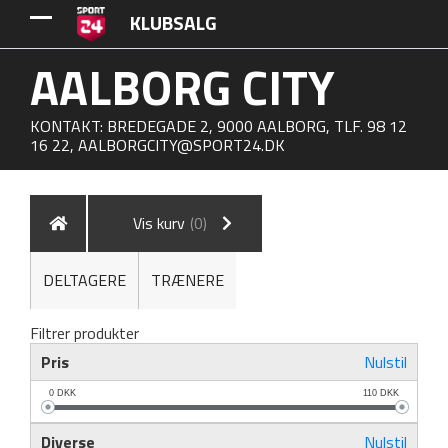
KLUBSALG
AALBORG CITY
KONTAKT: BREDEGADE 2, 9000 AALBORG, TLF. 98 12
16 22,
AALBORGCITY@SPORT24.DK
Vis kurv
(0)
DELTAGERE
TRÆNERE
Filtrer produkter
Pris
Nulstil
0
DKK
110
DKK
Diverse
Nulstil