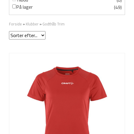
(0)
På lager
(49)
Forside
»
Klubber
»
Godthåb Trim