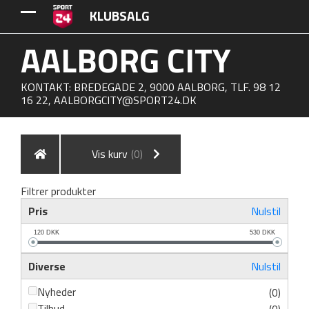
KLUBSALG
AALBORG CITY
KONTAKT: BREDEGADE 2, 9000 AALBORG, TLF. 98 12
16 22,
AALBORGCITY@SPORT24.DK
Vis kurv
(0)
Filtrer produkter
Pris
Nulstil
120
DKK
530
DKK
Diverse
Nulstil
Nyheder
(0)
Tilbud