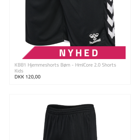
KB81 Hjemmeshorts Børn - HmlCore 2.0 Shorts
Kids
DKK 120,00