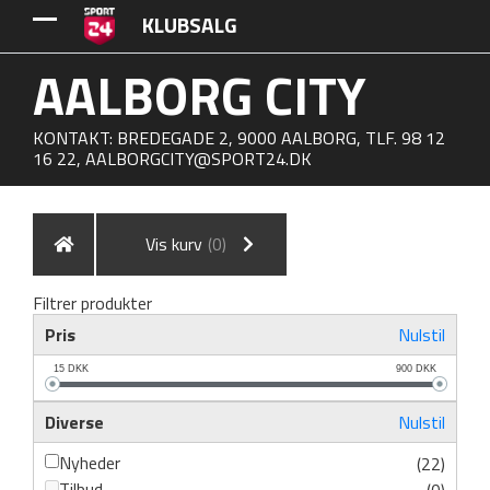
KLUBSALG
AALBORG CITY
KONTAKT: BREDEGADE 2, 9000 AALBORG, TLF. 98 12
16 22,
AALBORGCITY@SPORT24.DK
Vis kurv
(0)
Filtrer produkter
Pris
Nulstil
15
DKK
900
DKK
Diverse
Nulstil
Nyheder
(22)
Tilbud