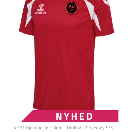
KB81 Hjemmetrøje Børn - HmlCore 2.0 Jersey S/S