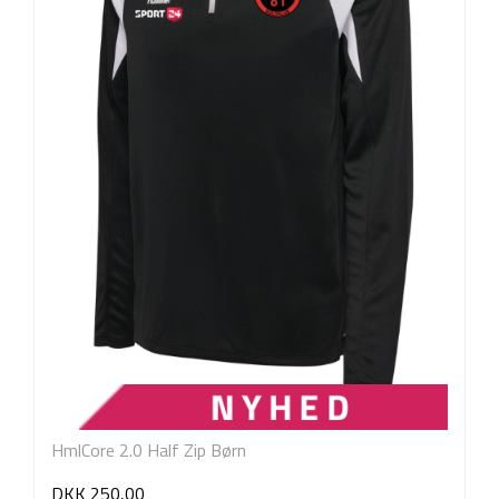
HmlCore 2.0 Half Zip Børn
DKK 250,00