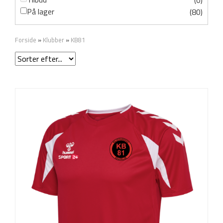
(0)
På lager
(80)
Forside
»
Klubber
»
KB81