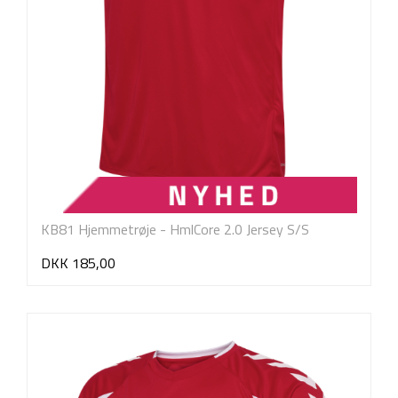
KB81 Hjemmetrøje - HmlCore 2.0 Jersey S/S
DKK 185,00