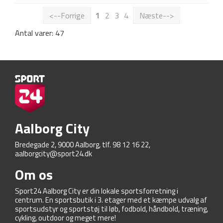
<--Forrige
1
2
3
4
Næste-->
Antal varer: 47
Aalborg City
Bredegade 2, 9000 Aalborg, tlf. 98 12 16 22,
aalborgcity@sport24.dk
Om os
Sport24 Aalborg City er din lokale sportsforretning i
centrum. En sportsbutik i 3. etager med et kæmpe udvalg af
sportsudstyr og sportstøj til løb, fodbold, håndbold, træning,
cykling, outdoor og meget mere!