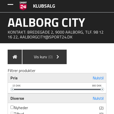
KLUBSALG
AALBORG CITY
KONTAKT: BREDEGADE 2, 9000 AALBORG, TLF. 98 12
16 22,
AALBORGCITY@SPORT24.DK
Vis kurv
(0)
Filtrer produkter
Pris
Nulstil
15
DKK
900
DKK
Diverse
Nulstil
Nyheder
(2)
Tilbud