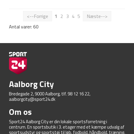
<--Forrige
1
2
3
4
5
Næste-->
Antal varer: 60
Aalborg City
Bredegade 2, 9000 Aalborg, tlf. 98 12 16 22,
aalborgcity@sport24.dk
Om os
Sport24 Aalborg City er din lokale sportsforretning i
centrum. En sportsbutik i 3. etager med et kæmpe udvalg af
sportsudstyr og sportstøj til løb, fodbold, håndbold, træning,