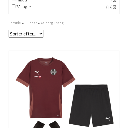
(0)
På lager
(146)
Forside
»
Klubber
»
Aalborg Chang