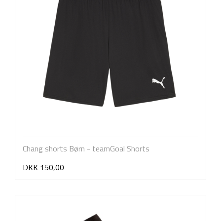
Chang shorts Børn - teamGoal Shorts
DKK 150,00