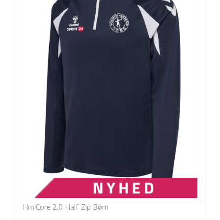
HmlCore 2.0 Half Zip Børn