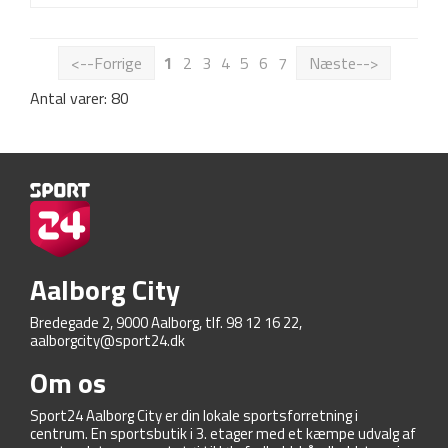
<--Forrige
1
2
3
4
5
6
7
Næste-->
Antal varer: 80
Aalborg City
Bredegade 2, 9000 Aalborg, tlf. 98 12 16 22,
aalborgcity@sport24.dk
Om os
Sport24 Aalborg City er din lokale sportsforretning i
centrum. En sportsbutik i 3. etager med et kæmpe udvalg af