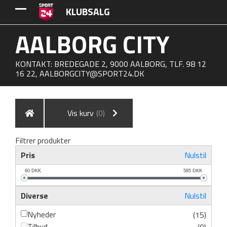
KLUBSALG
AALBORG CITY
KONTAKT: BREDEGADE 2, 9000 AALBORG, TLF. 98 12
16 22,
AALBORGCITY@SPORT24.DK
Vis kurv
(0)
Filtrer produkter
Pris
Nulstil
60
DKK
585
DKK
Diverse
Nulstil
Nyheder
(15)
Tilbud