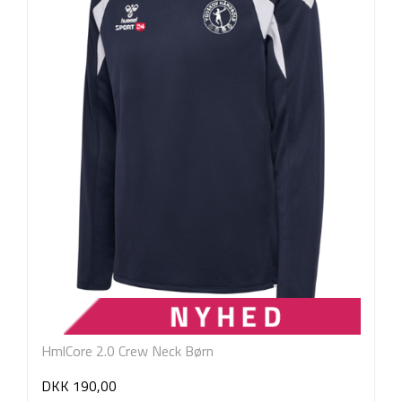
HmlCore 2.0 Crew Neck Børn
DKK 190,00