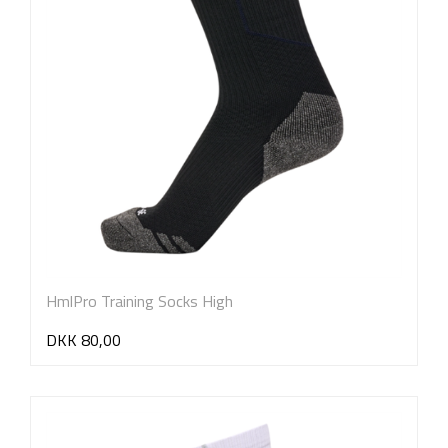
HmlPro Training Socks High
DKK 80,00