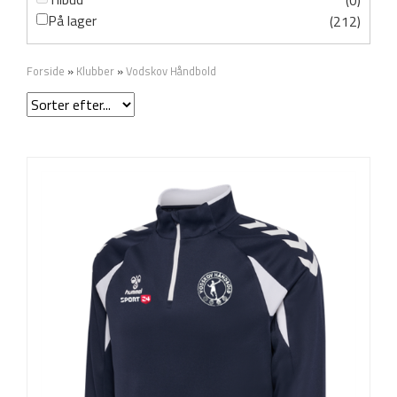
(0)
På lager
(212)
Forside
»
Klubber
»
Vodskov Håndbold