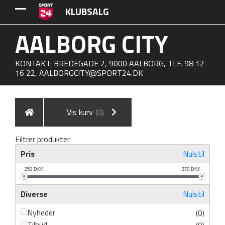
KLUBSALG
AALBORG CITY
KONTAKT: BREDEGADE 2, 9000 AALBORG, TLF. 98 12
16 22,
AALBORGCITY@SPORT24.DK
Vis kurv
(0)
Filtrer produkter
Pris
Nulstil
250
DKK
370
DKK
Diverse
Nulstil
Nyheder
(0)
Tilbud