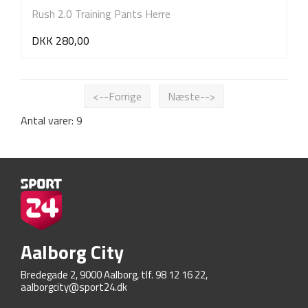
Rush 2.0 Training Pants Herre
DKK 280,00
<--Forrige
Næste-->
Antal varer: 9
Aalborg City
Bredegade 2, 9000 Aalborg, tlf. 98 12 16 22,
aalborgcity@sport24.dk