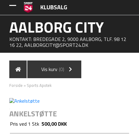
KLUBSALG
AALBORG CITY
KONTAKT: BREDEGADE 2, 9000 AALBORG, TLF. 98 12
16 22,
AALBORGCITY@SPORT24.DK
Vis kurv
(0)
Forside
»
Sports Apotek
ANKELSTØTTE
Pris ved
1
Stk
500,00 DKK