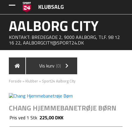
KLUBSALG
AALBORG CITY
KONTAKT: BREDEGADE 2, 9000 AALBORG, TLF. 98 12
16 22,
AALBORGCITY@SPORT24.DK
Vis kurv
(0)
Forside
»
Klubber
»
Sport24 Aalborg City
CHANG HJEMMEBANETRØJE BØRN
Pris ved
1
Stk
225,00 DKK