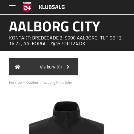
KLUBSALG
AALBORG CITY
KONTAKT: BREDEGADE 2, 9000 AALBORG, TLF. 98 12
16 22,
AALBORGCITY@SPORT24.DK
Vis kurv
(0)
Forside
»
Klubber
»
Aalborg Friluftsliv