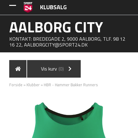
KLUBSALG
AALBORG CITY
KONTAKT: BREDEGADE 2, 9000 AALBORG, TLF. 98 12
16 22,
AALBORGCITY@SPORT24.DK
Vis kurv
(0)
Forside
»
Klubber
»
HBR - Hammer Bakker Runners