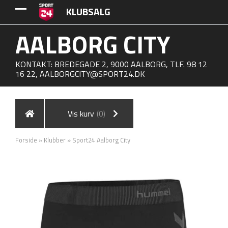
KLUBSALG
AALBORG CITY
KONTAKT: BREDEGADE 2, 9000 AALBORG, TLF. 98 12
16 22,
AALBORGCITY@SPORT24.DK
Vis kurv
(0)
Forside
»
Klubber
»
Sport24 Aalborg City