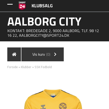
KLUBSALG
AALBORG CITY
KONTAKT: BREDEGADE 2, 9000 AALBORG, TLF. 98 12
16 22,
AALBORGCITY@SPORT24.DK
Vis kurv
(0)
Forside
»
Klubber
»
SSK Fodbold