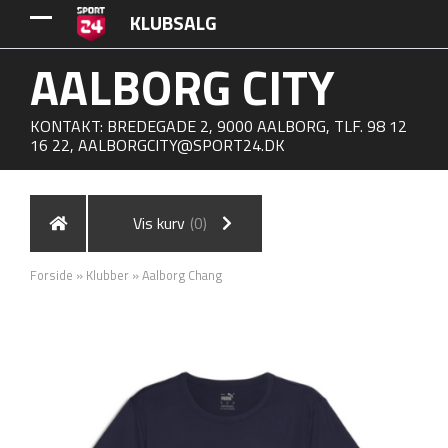
KLUBSALG
AALBORG CITY
KONTAKT: BREDEGADE 2, 9000 AALBORG, TLF. 98 12
16 22,
AALBORGCITY@SPORT24.DK
Vis kurv
(0)
Forside
»
Klubber
»
Aalborg Chang