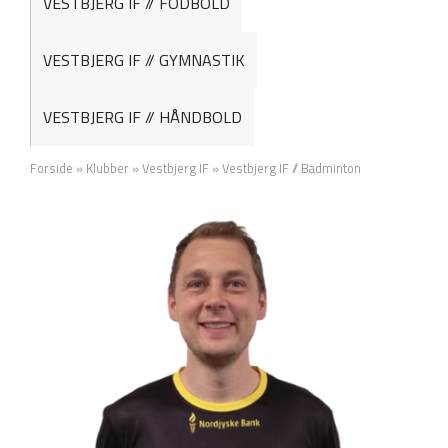
VESTBJERG IF // FODBOLD
VESTBJERG IF // GYMNASTIK
VESTBJERG IF // HÅNDBOLD
Forside
»
Klubber
»
Vestbjerg IF
»
Vestbjerg IF // Badminton