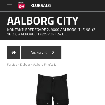
KLUBSALG
AALBORG CITY
KONTAKT: BREDEGADE 2, 9000 AALBORG, TLF. 98 12
16 22,
AALBORGCITY@SPORT24.DK
Vis kurv
(0)
Forside
»
Klubber
»
Aalborg Friluftsliv