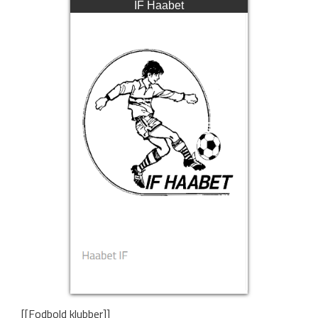
IF Haabet
[[Fodbold klubber]]