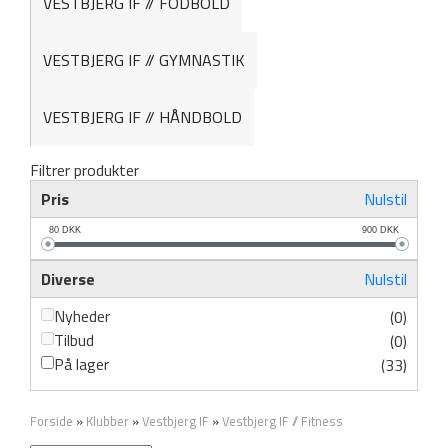
VESTBJERG IF // FODBOLD
VESTBJERG IF // GYMNASTIK
VESTBJERG IF // HÅNDBOLD
Filtrer produkter
Pris
Nulstil
80
DKK
900
DKK
Diverse
Nulstil
Nyheder
(0)
Tilbud
(0)
På lager
(33)
Forside
»
Klubber
»
Vestbjerg IF
»
Vestbjerg IF // Fitness