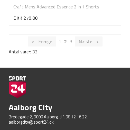
Craft Mens Advanced Essence 2 in 1 Shorts
DKK 270,00
<--Forrige
1
2
3
Næste-->
Antal varer: 33
Aalborg City
Bredegade 2, 9000 Aalborg, tlf. 98 12 16 22,
aalborgcity@sport24.dk